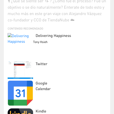
🎙 ¿Qué se siente ser 🦄 ? ¿Cómo fue el proceso? Fue un
objetivo o se dio naturalmente? Enterate de todo esto y
mucho más en este gran viaje con Alejandro Vázquez
co-fundador y CCO de TiendaNube ☁️
CONTENIDO RECOMENDADO
Delivering Happiness
Tony Hsieh
Twitter
Google
Calendar
Kindle