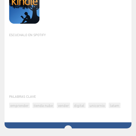
ESCUCHALO EN SPOTIFY
PALABRAS CLAVE
emprender
tienda nube
vender
digital
unicornio
latam