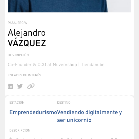
PASAJERO/A
Alejandro
VÁZQUEZ
DESCRIPCIÓN
Co-Founder & CCO at Nuvemshop | Tiendanube
ENLACES DE INTERÉS
ESTACIÓN
DESTINO
Emprendedurismo
Vendiendo digitalmente y
ser unicornio
DESCRIPCIÓN