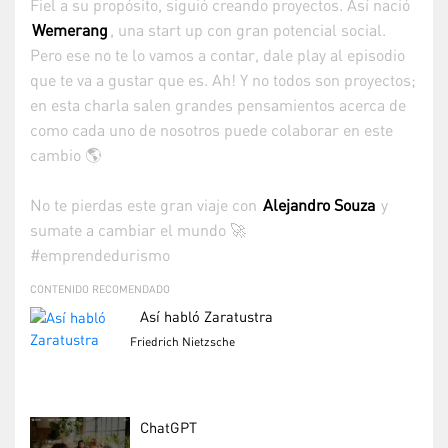
Fiel a su propósito, siguió creando proyectos. Así nació
Wemerang
, una start up con gran potencial social.
Pero ese no te lo vamos a contar, dale play al episodio
que te va a gustar que es. Ah! Y no todos son proyectos;
en esta charla salen grandes pensamientos acerca de
como cada uno de nosotros puede colaborar en este
cambio 🌎
No te pierdas este gran viaje con ⁠⁠
Alejandro Souza
⁠ y
sumate a cambiar el mundo 🚀
#emprendedurismo
CONTENIDO RECOMENDADO
Así habló Zaratustra
Friedrich Nietzsche
ChatGPT