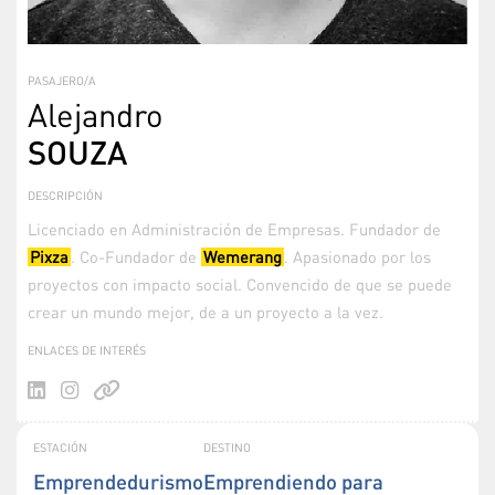
PASAJERO/A
Alejandro
SOUZA
DESCRIPCIÓN
Licenciado en Administración de Empresas. Fundador de
Pixza
. Co-Fundador de
Wemerang
. Apasionado por los
proyectos con impacto social. Convencido de que se puede
crear un mundo mejor, de a un proyecto a la vez.
ENLACES DE INTERÉS
ESTACIÓN
DESTINO
Emprendedurismo
Emprendiendo para