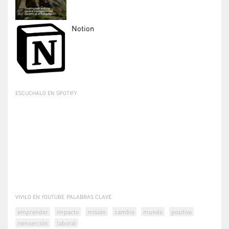
Notion
ESCUCHALO EN SPOTIFY
VIVILO EN YOUTUBE
PALABRAS CLAVE
emprender
impacto
misión
cambio
mundo
positivo
reinserción
laboral