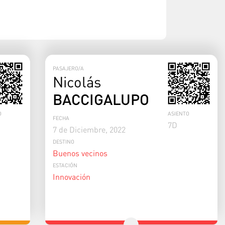
PASAJERO/A
Nicolás
BACCIGALUPO
O
ASIENTO
FECHA
7
D
7 de Diciembre, 2022
DESTINO
Buenos vecinos
ESTACIÓN
Innovación