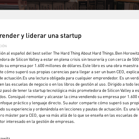
ender y liderar una startup
CIÓN
ión al español del best seller The Hard Thing About Hard Things.Ben Horowitz
dora de Silicon Valley a estar en plena crisis sin tesorería y con cerca de 5
do su empresa por 1.600 millones de dólares.Este libro es una obra maestra p
e cómo superó sus propias carencias para llegar a ser un buen CEO, explica
de actuación.Es una lectura obligada para cualquier emprendedor. Es un verd
en las escuelas de negocio o en los libros de gestión al uso. Dirigido a todo 
z pasó de tener la startup tecnológica más prometedora de Silicon Valley a est
os. Consiguió remontar y alcanzar la cima vendiendo su empresa por 1.600 m
enfoque práctico y lenguaje directo. Su autor comparte cómo superó sus prop
ndo su experiencia y ordenándola en lecciones y pautas de actuación. Es una 
ro máster para CEO, que va más allá de lo que se enseña en las escuelas de ne
ctor interesado en la gestión de empresas.
owitz