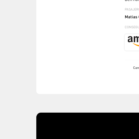
PASAJER
Matias 
CONSEGU
Can