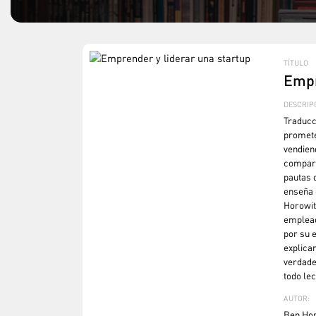
TÍTULO
Empr
DESCRIP
Traducc
promete
vendien
compart
pautas 
enseña 
Horowit
emplead
por su 
explica
verdade
todo le
AUTOR:
Ben Hor