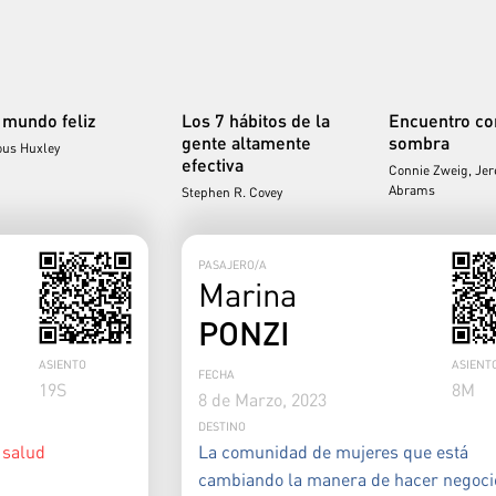
 mundo feliz
Los 7 hábitos de la
Encuentro co
gente altamente
sombra
ous Huxley
efectiva
Connie Zweig, Je
Abrams
Stephen R. Covey
PASAJERO/A
Marina
PONZI
ASIENTO
ASIENT
FECHA
19
S
8
M
8 de Marzo, 2023
DESTINO
 salud
La comunidad de mujeres que está
cambiando la manera de hacer negoci