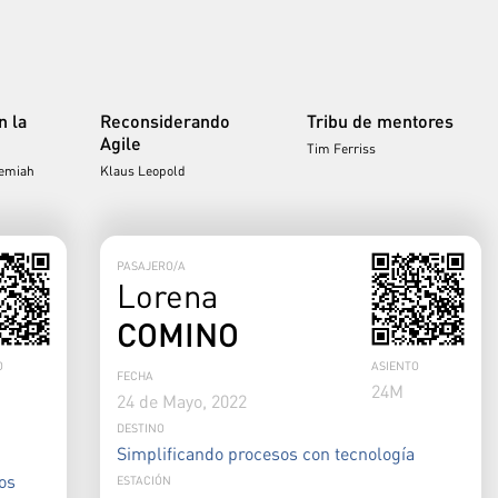
n la
Reconsiderando
Tribu de mentores
Agile
Tim Ferriss
remiah
Klaus Leopold
PASAJERO/A
Lorena
COMINO
O
ASIENTO
FECHA
24
M
24 de Mayo, 2022
DESTINO
Simplificando procesos con tecnología
os
ESTACIÓN