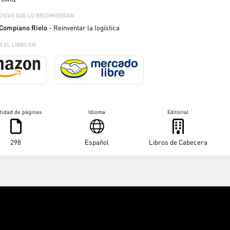
OS/AS QUE LO RECOMIENDAN
Compiano Rielo
- Reinventar la logística
Í EL LIBRO EN
tidad de páginas
Idioma
Editorial
298
Español
Libros de Cabecera