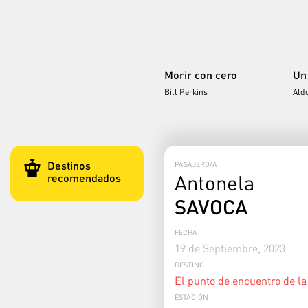
Morir con cero
Un
Bill Perkins
Ald
Destinos
PASAJERO/A
Antonela
recomendados
SAVOCA
FECHA
19 de Septiembre, 2023
DESTINO
El punto de encuentro de la
ESTACIÓN